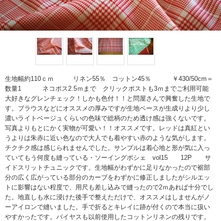
生地幅約110ｃｍ リネン55％ コットン45％ ￥430/50cm＝
数量1 ネコポス2.5ｍまで クリックポストも3ｍまでご利用可能
大好きなグレンチェック！しかも色付！！と問屋さんで興奮した生地で
す。ブラウスなどにオススメの厚みですが生地ベースが生成りより少し
濃いライトベージュくらいの色味で総柄のため透け感は強くないです。
写真よりもとにかく実物が可愛い！！オススメです。レッドは真紅とい
うよりは朱赤に近い色なので大人でも着やすい赤のような気がします。
チクチク感は感じられませんでした。サンプルは着心地と形が気に入っ
ていてもう何度も縫っている・ソーイングポシェ vol15 12P サ
イドスリットチュニックです。生地幅がわずかに足りなかったので裾部
分の広く広がっている部分のカーブをわずかに修正しましたがシルエッ
トに影響はない程度で、用尺も差し込みで縫ったので2ｍあれば十分でし
た。地直しも水に浸けた後手で整えただけで、オススメはしませんがノ
ーアイロンで縫いました。手で折るとキレイに跡が付くので本当に扱い
やすかったです。バイヤスも以前使用したコットンリネンの残りです。