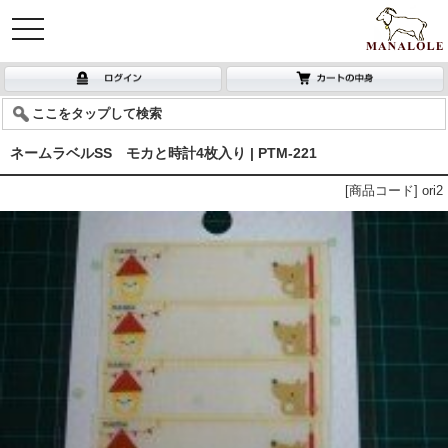
toggle
navigation
ここをタップして検索
ネームラベルSS モカと時計4枚入り | PTM-221
[商品コード] ori2