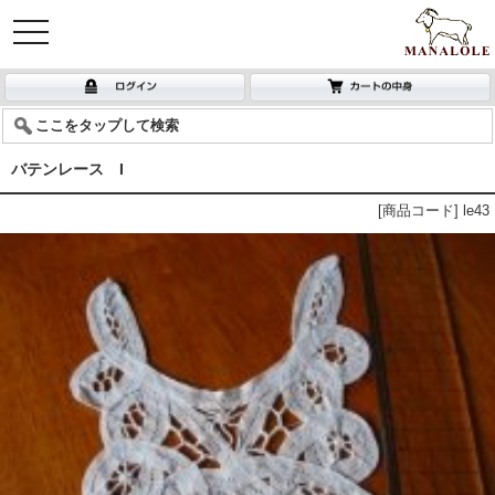
toggle
navigation
ここをタップして検索
バテンレース I
[商品コード] le43