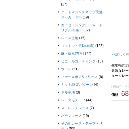
(17)
ニット≪ジャズネップ天竺/
ジャガード≫
(19)
ガーゼ（シングル・Ｗ・ト
リプル/布帛）
(32)
レース生地
(15)
コットン・混紡(布帛)
(123)
麻・綿麻(布帛)
(77)
>>詳しく
ビニールコーティング
(13)
生地幅約1
ウール
(51)
素敵なレー
ュールレ
ファー＆ボア&フリース
(8)
キット/限定パターン
(4)
[ 商品コード ]
6
ネル生地
(3)
価格
レースモチーフ
(44)
ストレッチレース
(7)
バテンレース
(19)
その他レース・テープ・リ
ボン
(53)