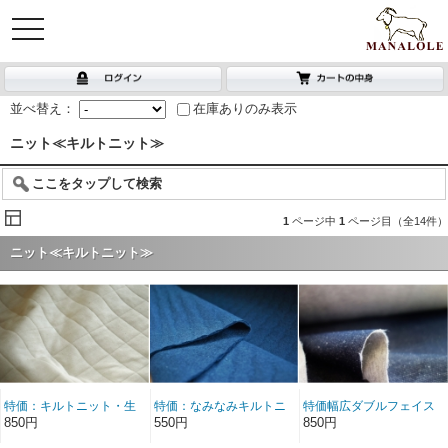
toggle
navigation
並べ替え：
在庫ありのみ表示
ニット≪キルトニット≫
ここをタップして検索
1
ページ中
1
ページ目（全14件）
ニット≪キルトニット≫
特価：キルトニット・生
特価：なみなみキルトニ
特価幅広ダブルフェイス
成り
ット・ネイビー
キルトニット
850円
550円
850円