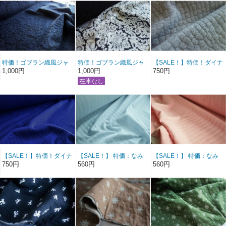
特価！ゴブラン織風ジャ
特価！ゴブラン織風ジャ
【SALE！】特価！ダイナ
ガードキルトニット・ネ
ガードキルトニット・ブ
ソーズジャガードキルト
1,000円
1,000円
750円
イビー×ブラック
ラック×ホワイト
ニット・グレー杢
【SALE！】特価！ダイナ
【SALE！】 特価：なみ
【SALE！】 特価：なみ
ソーズジャガードキルト
なみキルトニット・ベビ
なみキルトニット・ベビ
750円
560円
560円
ニット・ロイヤルブル
ーブルー
ーピンク
ー